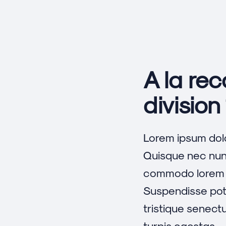
A la re
division 
Lorem ipsum dolo
Quisque nec nunc
commodo lorem
Suspendisse pote
tristique senect
turpis egestas.