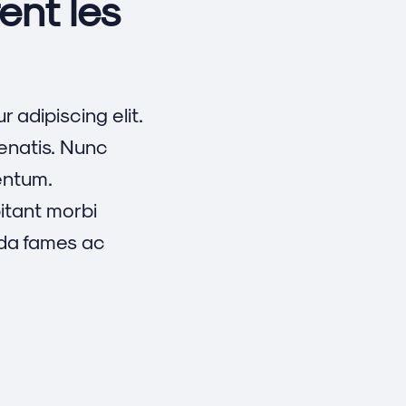
ent les
 adipiscing elit.
enatis. Nunc
ntum.
itant morbi
ada fames ac