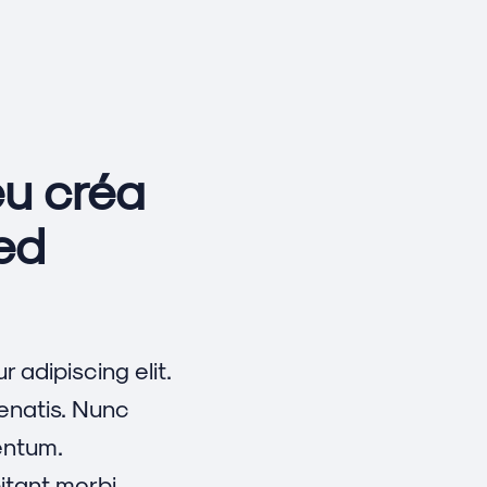
eu créa
Red
 adipiscing elit.
enatis. Nunc
ntum.
itant morbi